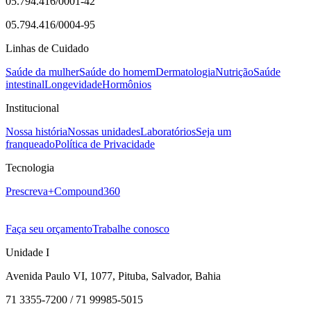
05.794.416/0001-42
05.794.416/0004-95
Linhas de Cuidado
Saúde da mulher
Saúde do homem
Dermatologia
Nutrição
Saúde
intestinal
Longevidade
Hormônios
Institucional
Nossa história
Nossas unidades
Laboratórios
Seja um
franqueado
Política de Privacidade
Tecnologia
Prescreva+
Compound360
Faça seu orçamento
Trabalhe conosco
Unidade I
Avenida Paulo VI, 1077, Pituba, Salvador, Bahia
71 3355-7200 / 71 99985-5015