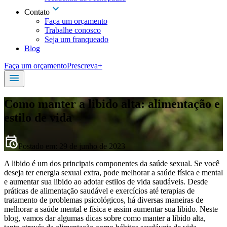
Contato
Faça um orçamento
Trabalhe conosco
Seja um franqueado
Blog
Faça um orçamento
Prescreva+
Como manter a libido alta: alimentação e
estilo de vida
Postado em:
29 de junho de 2023
A libido é um dos principais componentes da saúde sexual. Se você
deseja ter energia sexual extra, pode melhorar a saúde física e mental
e aumentar sua libido ao adotar estilos de vida saudáveis. Desde
práticas de alimentação saudável e exercícios até terapias de
tratamento de problemas psicológicos, há diversas maneiras de
melhorar a saúde mental e física e assim aumentar sua libido. Neste
blog, vamos dar algumas dicas sobre como manter a libido alta,