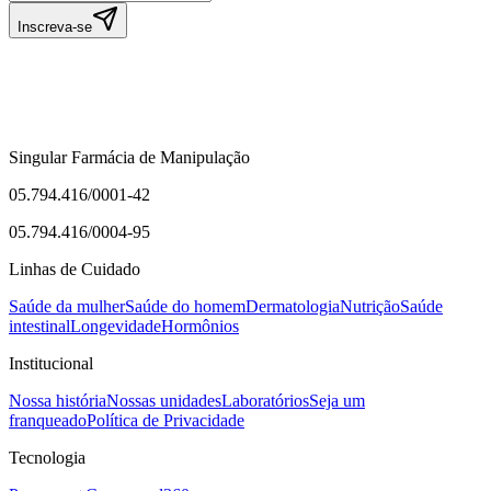
Inscreva-se
Singular Farmácia de Manipulação
05.794.416/0001-42
05.794.416/0004-95
Linhas de Cuidado
Saúde da mulher
Saúde do homem
Dermatologia
Nutrição
Saúde
intestinal
Longevidade
Hormônios
Institucional
Nossa história
Nossas unidades
Laboratórios
Seja um
franqueado
Política de Privacidade
Tecnologia