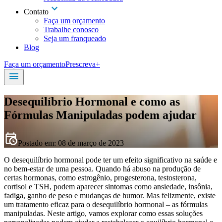
Contato
Faça um orçamento
Trabalhe conosco
Seja um franqueado
Blog
Faça um orçamento
Prescreva+
Desequilíbrio Hormonal e como as
Fórmulas Manipuladas podem ajudar
Postado em:
08 de março de 2023
O desequilíbrio hormonal pode ter um efeito significativo na saúde e
no bem-estar de uma pessoa. Quando há abuso na produção de
certas hormonas, como estrogênio, progesterona, testosterona,
cortisol e TSH, podem aparecer sintomas como ansiedade, insônia,
fadiga, ganho de peso e mudanças de humor. Mas felizmente, existe
um tratamento eficaz para o desequilíbrio hormonal – as fórmulas
manipuladas. Neste artigo, vamos explorar como essas soluções