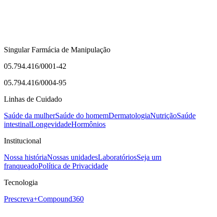
Singular Farmácia de Manipulação
05.794.416/0001-42
05.794.416/0004-95
Linhas de Cuidado
Saúde da mulher
Saúde do homem
Dermatologia
Nutrição
Saúde
intestinal
Longevidade
Hormônios
Institucional
Nossa história
Nossas unidades
Laboratórios
Seja um
franqueado
Política de Privacidade
Tecnologia
Prescreva+
Compound360