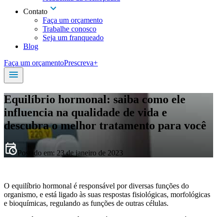
Contato
Faça um orçamento
Trabalhe conosco
Seja um franqueado
Blog
Faça um orçamento
Prescreva+
Equilíbrio hormonal: saiba como ele
influencia na qualidade de vida e
descubra o melhor tratamento para você
Postado em:
23 de janeiro de 2023
O equilíbrio hormonal é responsável por diversas funções do
organismo, e está ligado às suas respostas fisiológicas, morfológicas
e bioquímicas, regulando as funções de outras células.