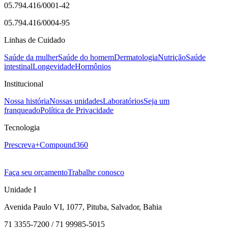
05.794.416/0001-42
05.794.416/0004-95
Linhas de Cuidado
Saúde da mulher
Saúde do homem
Dermatologia
Nutrição
Saúde
intestinal
Longevidade
Hormônios
Institucional
Nossa história
Nossas unidades
Laboratórios
Seja um
franqueado
Política de Privacidade
Tecnologia
Prescreva+
Compound360
Faça seu orçamento
Trabalhe conosco
Unidade I
Avenida Paulo VI, 1077, Pituba, Salvador, Bahia
71 3355-7200 / 71 99985-5015