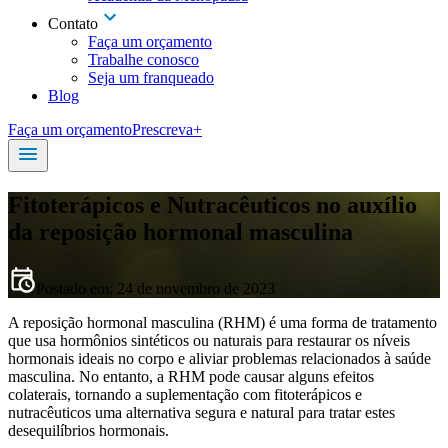
Contato
Faça um orçamento
Trabalhe conosco
Seja um franqueado
Blog
Faça um orçamento
Prescreva+
Fitoterápicos e Nutracêuticos no auxílio
da reposição hormonal masculina
Postado em:
24 de novembro de 2023
A reposição hormonal masculina (RHM) é uma forma de tratamento
que usa hormônios sintéticos ou naturais para restaurar os níveis
hormonais ideais no corpo e aliviar problemas relacionados à saúde
masculina. No entanto, a RHM pode causar alguns efeitos
colaterais, tornando a suplementação com fitoterápicos e
nutracêuticos uma alternativa segura e natural para tratar estes
desequilíbrios hormonais.