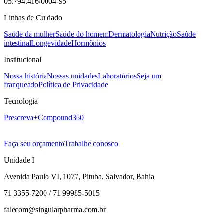
05.794.416/0004-95
Linhas de Cuidado
Saúde da mulher
Saúde do homem
Dermatologia
Nutrição
Saúde
intestinal
Longevidade
Hormônios
Institucional
Nossa história
Nossas unidades
Laboratórios
Seja um
franqueado
Política de Privacidade
Tecnologia
Prescreva+
Compound360
Faça seu orçamento
Trabalhe conosco
Unidade I
Avenida Paulo VI, 1077, Pituba, Salvador, Bahia
71 3355-7200 / 71 99985-5015
falecom@singularpharma.com.br