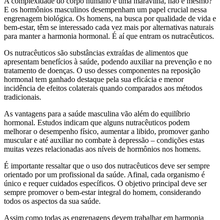
A complexidade do corpo humano é uma maravilha, não é mesmo?
E os hormônios masculinos desempenham um papel crucial nessa
engrenagem biológica. Os homens, na busca por qualidade de vida e
bem-estar, têm se interessado cada vez mais por alternativas naturais
para manter a harmonia hormonal. É aí que entram os nutracêuticos.
Os nutracêuticos são substâncias extraídas de alimentos que
apresentam benefícios à saúde, podendo auxiliar na prevenção e no
tratamento de doenças. O uso desses componentes na reposição
hormonal tem ganhado destaque pela sua eficácia e menor
incidência de efeitos colaterais quando comparados aos métodos
tradicionais.
As vantagens para a saúde masculina vão além do equilíbrio
hormonal. Estudos indicam que alguns nutracêuticos podem
melhorar o desempenho físico, aumentar a libido, promover ganho
muscular e até auxiliar no combate à depressão – condições estas
muitas vezes relacionadas aos níveis de hormônios nos homens.
É importante ressaltar que o uso dos nutracêuticos deve ser sempre
orientado por um profissional da saúde. Afinal, cada organismo é
único e requer cuidados específicos. O objetivo principal deve ser
sempre promover o bem-estar integral do homem, considerando
todos os aspectos da sua saúde.
Assim como todas as engrenagens devem trabalhar em harmonia