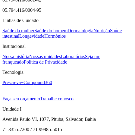
05.794.416/0004-95
Linhas de Cuidado
Saúde da mulher
Saúde do homem
Dermatologia
Nutrição
Saúde
intestinal
Longevidade
Hormônios
Institucional
Nossa história
Nossas unidades
Laboratórios
Seja um
franqueado
Política de Privacidade
Tecnologia
Prescreva+
Compound360
Faça seu orçamento
Trabalhe conosco
Unidade I
Avenida Paulo VI, 1077, Pituba, Salvador, Bahia
71 3355-7200 / 71 99985-5015