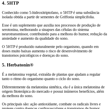
4. 5HTP
Conhecido como 5-hidroxitriptofano, o 5HTP é uma substância
isolada obtida a partir de sementes de Griffonia simplicifolia.
Esse é um suplemento que auxilia nos processos de produção de
serotonina, melhorando a sinapses das células do sistema
neurotransmissor, contribuindo para a melhora do humor, redução da
ansiedade e aumento da qualidade do sono.
O 5HTP é produzido naturalmente pelo organismo, quando em
doses muito baixas aumenta o risco de desenvolvimento de
transtornos psicológicos e doenças do sono.
5. Herbatonin®
É a melatonina vegetal, extraída de plantas que ajudam a regular
tanto o ritmo do organismo quanto o ciclo do sono.
Diferentemente da melatonina sintética, ela é a única melatonina de
origem fitoterápica do mercado e possui inúmeros benefícios, além
da melhora do sono.
Os principais são: ação antioxidante, combate os radicais livres e
protege contra doenças cardiovasculares e transtornos de humor.