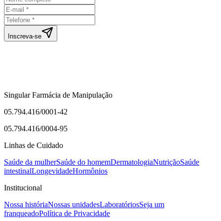
Inscreva-se
Singular Farmácia de Manipulação
05.794.416/0001-42
05.794.416/0004-95
Linhas de Cuidado
Saúde da mulher
Saúde do homem
Dermatologia
Nutrição
Saúde
intestinal
Longevidade
Hormônios
Institucional
Nossa história
Nossas unidades
Laboratórios
Seja um
franqueado
Política de Privacidade