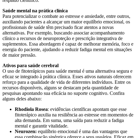
respaldo científico.
Saúde mental na prática clínica
Para potencializar o combate ao estresse e ansiedade, entre outros,
auxiliando pacientes a alcançar um maior equilíbrio emocional, os
profissionais de saúde têm precisado ficar atentos a novas
alternativas. Por exemplo, buscando associar acompanhamento
clínico a recursos de neuroproteção e prescrição integrativa de
suplementos. Essa abordagem é capaz de melhorar memória, foco e
energia do paciente, ajudando a reduzir fadiga mental em situações
de maior pressão.
Ativos para saúde cerebral
O uso de fitoterápicos para saúde mental é uma alternativa segura e
eficaz se integrado à prática clínica. Esses ativos naturais oferecem
reforço para a qualidade de vida de diferentes indivíduos. Entre os
recursos disponíveis, alguns se destacam pela quantidade de
pesquisas apontando sua eficácia no suporte cognitivo. Confira
alguns deles abaixo:
Rhodiola Rosea
: evidências científicas apontam que esse
fitoterápico auxilia na resiliência ao estresse em momentos de
alta demanda. Em suma, uma saída para reduzir a fadiga
mental e garantir vitalidade.
Neurozen:
equilíbrio emocional é uma das vantagens que
essa combinação sinérgica oferece a seus usuários. Eficaz em