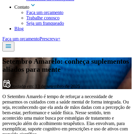
Contato
Faça um orçamento
Trabalhe conosco
Seja um franqueado
Blog
Faça um orçamento
Prescreva+
Setembro Amarelo: conheça suplementos
aliados para mente
Postado em:
13 de setembro de 2025
O Setembro Amarelo é tempo de reforçar a necessidade de
pensarmos os cuidados com a saúde mental de forma integrada. Ou
seja, reconhecendo que ela anda de mãos dadas com a percepção de
bem-estar, performance e saúde física. Nesse sentido, tem
acontecido uma maior busca por estratégias de tratamento e
prevenção além do acolhimento terapêutico. Elas envolvam, para
exemplificar, suporte cognitivo em prescrições e uso de ativos com