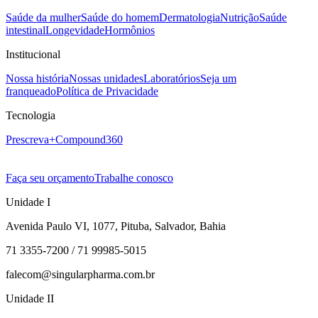
Saúde da mulher
Saúde do homem
Dermatologia
Nutrição
Saúde
intestinal
Longevidade
Hormônios
Institucional
Nossa história
Nossas unidades
Laboratórios
Seja um
franqueado
Política de Privacidade
Tecnologia
Prescreva+
Compound360
Faça seu orçamento
Trabalhe conosco
Unidade I
Avenida Paulo VI, 1077, Pituba, Salvador, Bahia
71 3355-7200 / 71 99985-5015
falecom@singularpharma.com.br
Unidade II