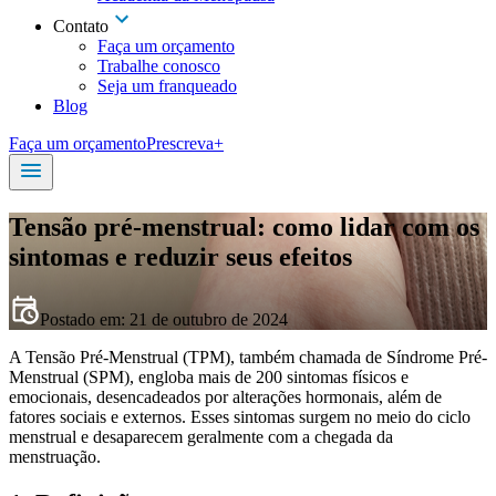
Contato
Faça um orçamento
Trabalhe conosco
Seja um franqueado
Blog
Faça um orçamento
Prescreva+
Tensão pré-menstrual: como lidar com os
sintomas e reduzir seus efeitos
Postado em:
21 de outubro de 2024
A Tensão Pré-Menstrual (TPM), também chamada de Síndrome Pré-
Menstrual (SPM), engloba mais de 200 sintomas físicos e
emocionais, desencadeados por alterações hormonais, além de
fatores sociais e externos. Esses sintomas surgem no meio do ciclo
menstrual e desaparecem geralmente com a chegada da
menstruação.